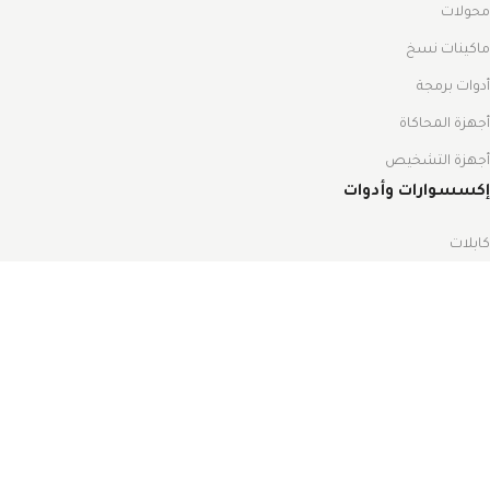
محولات
ماكينات نسخ
أدوات برمجة
أجهزة المحاكاة
أجهزة التشخيص
إكسسوارات وأدوات
كابلات
محولات
ماكينات نسخ
أدوات برمجة
أقفال التشغيل
أدوات الصيانة
جميع ريموتات السيارات