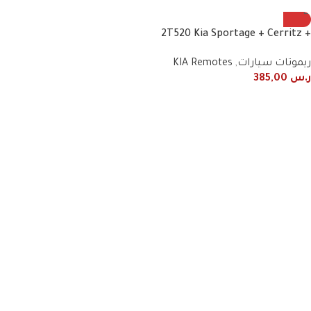
2T520 Kia Sportage + Cerritz +
Optima 2014/2016 Smart
ريموتات سيارات
,
KIA Remotes
Remote
ر.س
385,00