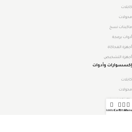
كابلات
محولات
ماكينات نسخ
أدوات برمجة
أجهزة المحاكاة
أجهزة التشخيص
إكسسوارات وأدوات
كابلات
محولات
ماكينات نسخ
أدوات برمجة
Wishlist
Cart
Filters
Men
أقفال التشغيل
أدوات الصيانة