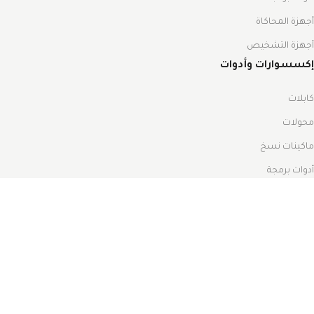
أجهزة المحاكاة
أجهزة التشخيص
إكسسوارات وأدوات
كابلات
محولات
ماكينات نسخ
أدوات برمجة
أقفال التشغيل
أدوات الصيانة
جميع ريموتات السيارات
ريموتات إكس هورس
ريموتات لونسدور