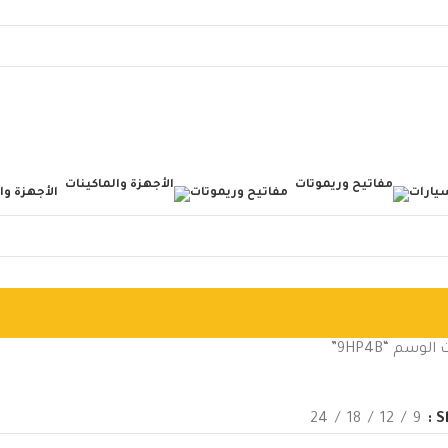
يارات
مفاتيح وريموتات
الأجهزة وا
سم “9HP4B”
24
18
12
9
S