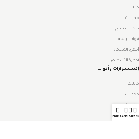
كابلات
محولات
ماكينات نسخ
أدوات برمجة
أجهزة المحاكاة
أجهزة التشخيص
إكسسوارات وأدوات
كابلات
محولات
ماكينات نسخ
أدوات برمجة
Wishlist
Cart
Filters
Men
أقفال التشغيل
أدوات الصيانة