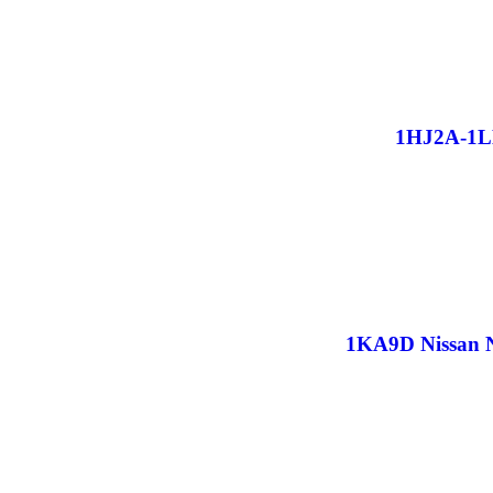
1HJ2A-1LK
1KA9D Nissan N