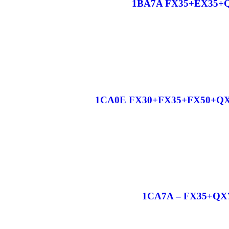
1BA7A FX35+EX35+QX5
1CA0E FX30+FX35+FX50+QX70 N
1CA7A – FX35+QX70+