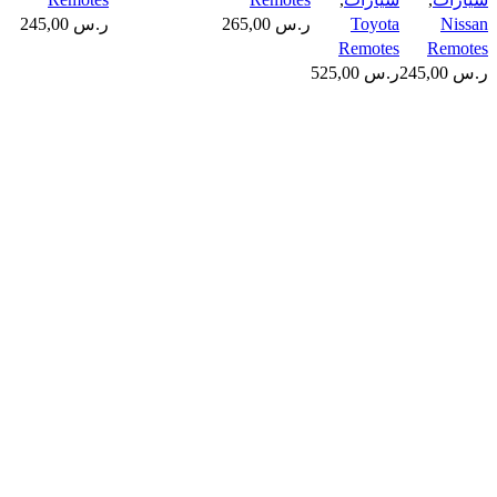
 Smart Remote
3-button smart
Avalon
Patrol
Nissan
Toyota
ر.س
265,00
ر.س
245,00
2010/2013
Fender
Remotes
Remotes
remote
Remote +
ر.س
245,00
ر.س
525,00
control
Light
frequency
2019+2020
443 MHz 4
3 Button
buttons
Smart