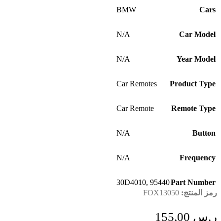
BMW
Cars
N/A
Car Model
N/A
Year Model
Car Remotes
Product Type
Car Remote
Remote Type
N/A
Button
N/A
Frequency
30D4010
,
95440
Part Number
رمز المنتج:
FOX13050
ر.س
155,00