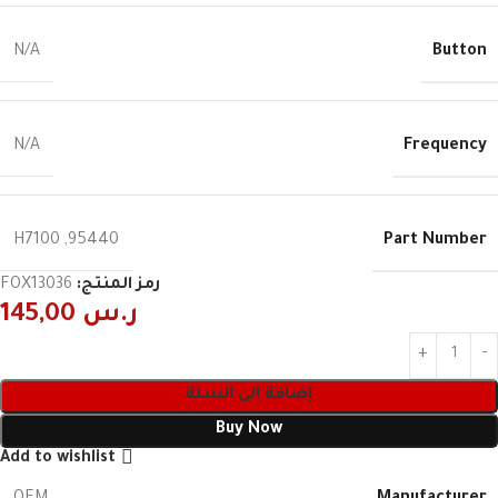
Button
N/A
Frequency
N/A
Part Number
H7100
,
95440
رمز المنتج:
FOX13036
ر.س
145,00
إضافة إلى السلة
Buy Now
Add to wishlist