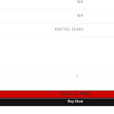
N/A
N/A
40A7100
,
95440
إضافة إلى السلة
Buy Now