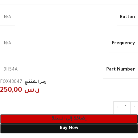
Button
N/A
Frequency
N/A
Part Number
9HS4A
رمز المنتج:
FOX43047
ر.س
250,00
إضافة إلى السلة
Buy Now