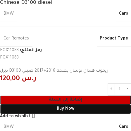
Chinese D3100 diesel
Cars
BMW
Product Type
Car Remotes
رمز المنتج:
FOX11083
FOX11083
ريموت هنداي توسان بصمة 2016+2017 صيني D3100 ديزل
ر.س
120,00
إضافة إلى السلة
Buy Now
Add to wishlist
Cars
BMW