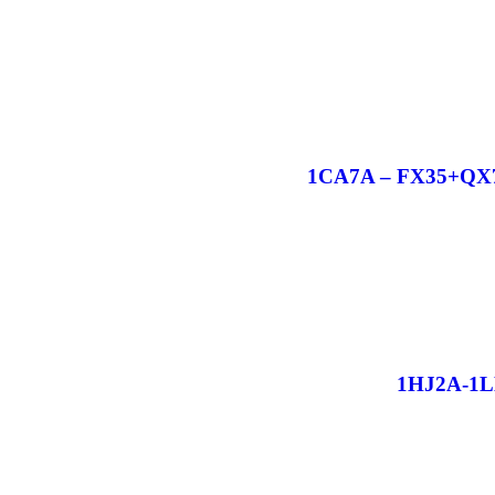
1CA7A – FX35+QX70+
1HJ2A-1LK