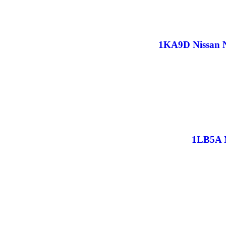
1KA9D Nissan N
1LB5A N