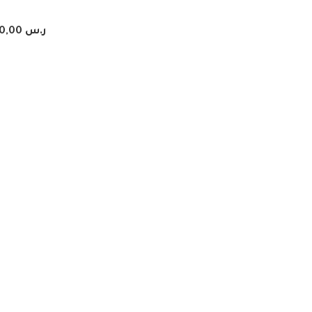
ر.س
0,00