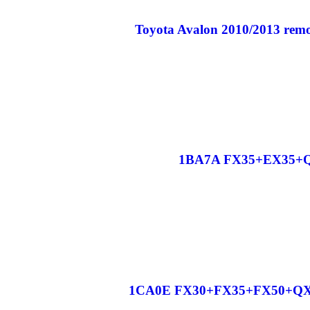
1BA7A FX35+EX35+QX5
1CA0E FX30+FX35+FX50+QX70 N