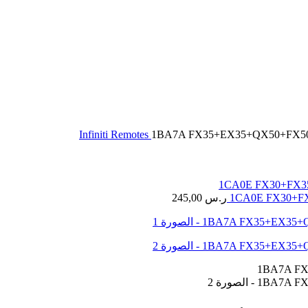
Infiniti Remotes
1BA7A FX35+EX35+QX50+FX50 Niss
1CA0E FX30+FX35
ر.س
245,00