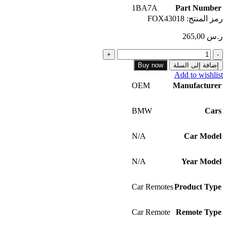
1BA7A
Part Number
رمز المنتج:
FOX43018
ر.س
265,00
كمية
1BA7A
إضافة إلى السلة
Buy now
FX35+EX35+QX50+FX50
Add to wishlist
Nissan
OEM
Manufacturer
Infiniti
2008+2017
3-
BMW
Cars
button
smart
N/A
Car Model
N/A
Year Model
Car Remotes
Product Type
Car Remote
Remote Type