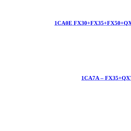
1CA0E FX30+FX35+FX50+QX70 N
1CA7A – FX35+QX70+