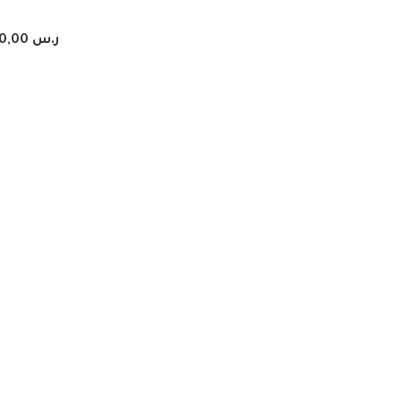
ر.س
0,00