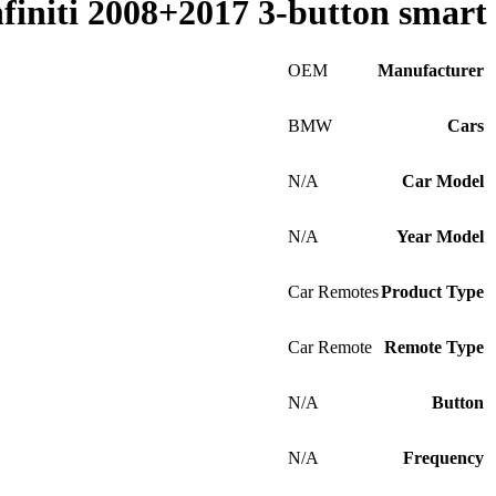
niti 2008+2017 3-button smart
OEM
Manufacturer
BMW
Cars
N/A
Car Model
N/A
Year Model
Car Remotes
Product Type
Car Remote
Remote Type
N/A
Button
N/A
Frequency