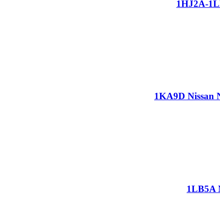
1HJ2A-1LK
1KA9D Nissan N
1LB5A N