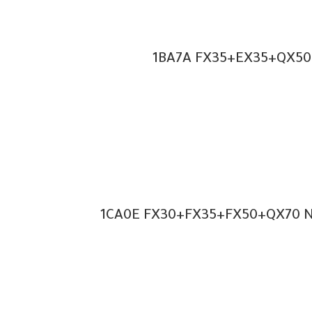
1BA7A FX35+EX35+QX50+F
1CA0E FX30+FX35+FX50+QX70 Nis