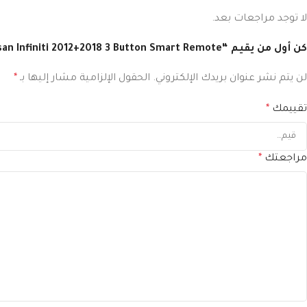
لا توجد مراجعات بعد.
كن أول من يقيم “1CA0E FX30+FX35+FX50+QX70 Nissan Infiniti 2012+2018 3 Button Smart Remote”
لن يتم نشر عنوان بريدك الإلكتروني.
الحقول الإلزامية مشار إليها بـ
*
تقييمك
*
مراجعتك
*