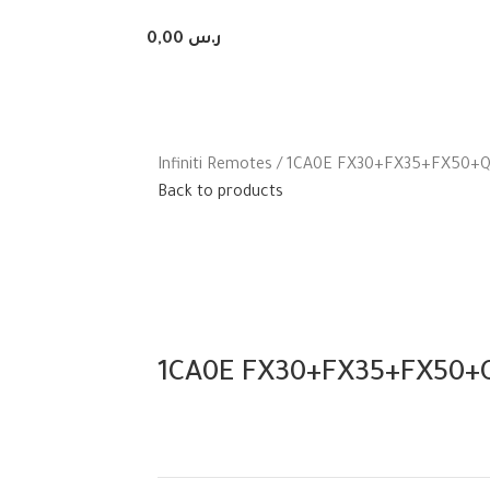
ر.س
0,00
أدوات
Infiniti Remotes
1CA0E FX30+FX35+FX50+QX70
Back to products
1CA0E FX30+FX35+FX50+QX