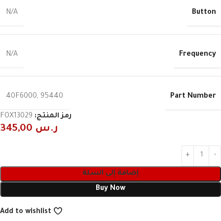
Button
N/A
Frequency
N/A
Part Number
40F6000
,
95440
رمز المنتج:
FOX13029
ر.س
345,00
إضافة إلى السلة
Buy Now
Add to wishlist