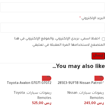
البريد الإلكتروني
*
احفظ اسمي، بريدي الإلكتروني، والموقع الإلكتروني في هذا
المتصفح لاستخدامها المرة المقبلة في تعليقي.
You may also like…
07072 07071 Toyota Avalon
‘-285E3-9UF1B Nissan Patrol
2010/2013 remote control
Fender Remote + Light
ريموتات سيارات
,
Nissan
ريموتات سيارات
,
Toyota
frequency 443 MHz 4 buttons
2019+2020 3 Button Smart
Remotes
Remotes
ر.س
245,00
ر.س
525,00