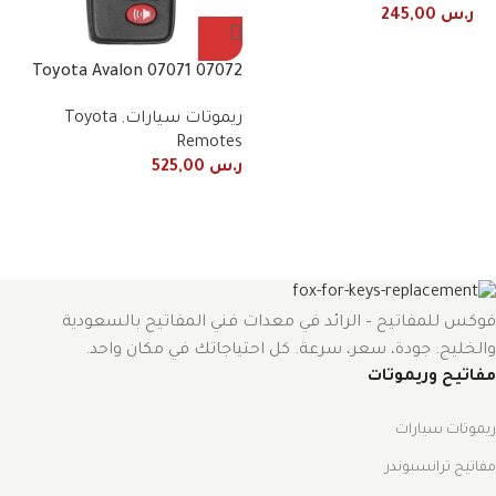
ر.س
245,00
07072 07071 Toyota Avalon
2010/2013 remote control
7A
ريموتات سيارات
,
Toyota
frequency 443 MHz 4
50
Remotes
buttons
ري
3-
ر.س
525,00
es
rt
ر.
فوكس للمفاتيح – الرائد في معدات فني المفاتيح بالسعودية
والخليج. جودة، سعر، سرعة. كل احتياجاتك في مكان واحد.
مفاتيح وريموتات
ريموتات سيارات
مفاتيح ترانسبوندر