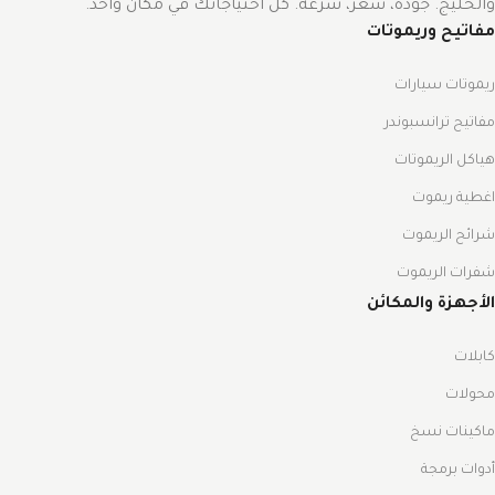
والخليج. جودة، سعر، سرعة. كل احتياجاتك في مكان واحد.
مفاتيح وريموتات
ريموتات سيارات
مفاتيح ترانسبوندر
هياكل الريموتات
اغطية ريموت
شرائح الريموت
شفرات الريموت
الأجهزة والمكائن
كابلات
محولات
ماكينات نسخ
أدوات برمجة