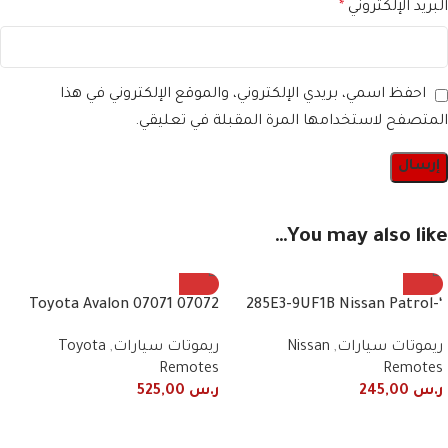
البريد الإلكتروني
*
احفظ اسمي، بريدي الإلكتروني، والموقع الإلكتروني في هذا
المتصفح لاستخدامها المرة المقبلة في تعليقي.
You may also like…
07072 07071 Toyota Avalon
‘-285E3-9UF1B Nissan Patrol
2010/2013 remote control
Fender Remote + Light
ريموتات سيارات
,
Nissan
ريموتات سيارات
,
Toyota
frequency 443 MHz 4 buttons
2019+2020 3 Button Smart
Remotes
Remotes
ر.س
245,00
ر.س
525,00