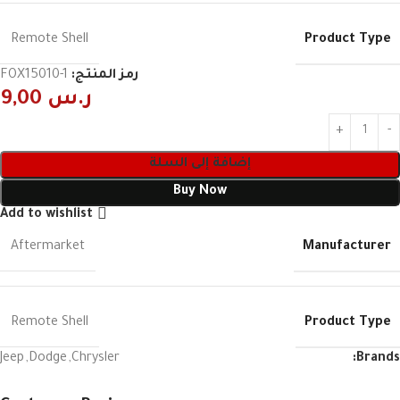
Product Type
Remote Shell
رمز المنتج:
FOX15010-1
ر.س
9,00
إضافة إلى السلة
Buy Now
Add to wishlist
Manufacturer
Aftermarket
Product Type
Remote Shell
Jeep
,
Dodge
,
Chrysler
Brands: