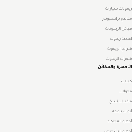
ريموتات سيارات
مفاتيح ترانسبوندر
هياكل الريموتات
اغطية ريموت
شرائح الريموت
شفرات الريموت
الأجهزة والمكائن
كابلات
محولات
ماكينات نسخ
أدوات برمجة
أجهزة المحاكاة
أجهزة التشخيص