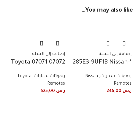
You may also like…
إضافة إلى السلة
إضافة إلى السلة
07072 07071 Toyota
‘-285E3-9UF1B Nissan
Avalon 2010/2013
Patrol Fender Remote
ريموتات سيارات
,
Nissan
ريموتات سيارات
,
Toyota
remote control
+ Light 2019+2020 3
Remotes
Remotes
frequency 443 MHz 4
Button Smart
ر.س
245,00
ر.س
525,00
buttons