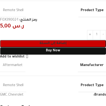
Product Type
Remote Shell
رمز المنتج:
FOX39002-1
ر.س
5,00
إضافة إلى السلة
Buy Now
Add to wishlist
Manufacturer
Aftermarket
Product Type
Remote Shell
GMC
,
Chevrolet
Brands: