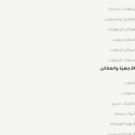
ريموتات سيارات
مفاتيح ترانسبوندر
هياكل الريموتات
اغطية ريموت
شرائح الريموت
شفرات الريموت
الأجهزة والمكائن
كابلات
محولات
ماكينات نسخ
أدوات برمجة
أجهزة المحاكاة
أجهزة التشخيص