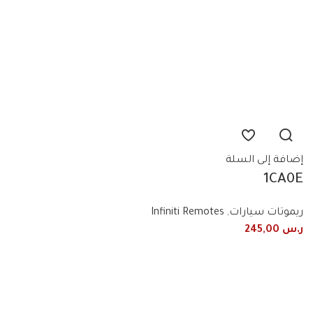
إضافة إلى السلة
1CA0E
FX30+FX35+FX50+QX70
ريموتات سيارات
,
Infiniti Remotes
Nissan Infiniti 2012+2018 3
ر.س
245,00
Button Smart Remote