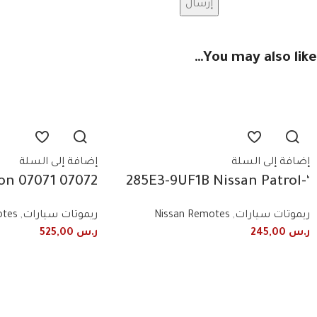
You may also like…
إضافة إلى السلة
إضافة إلى السلة
alon
‘-285E3-9UF1B Nissan Patrol
remote control
Fender Remote + Light
ريموتات سيارات
,
Nissan Remotes
ريموتات سيارات
,
otes
ncy 443 MHz 4
2019+2020 3 Button Smart
ر.س
245,00
ر.س
525,00
buttons