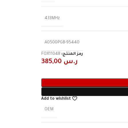
433MHz
95440-A0500PGB
رمز المنتج:
FOX11048
ر.س
385,00
Add to wishlist
OEM