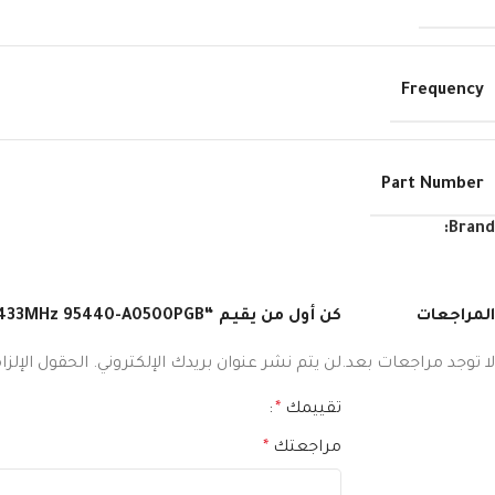
Frequency
Part Number
Brand:
المراجعات
كن أول من يقيم “Hyundai Creta 2019 Smart Remote Key 433MHz 95440-A0500PGB”
لا توجد مراجعات بعد.
لن يتم نشر عنوان بريدك الإلكتروني.
الحقول الإلزا
تقييمك
*
مراجعتك
*