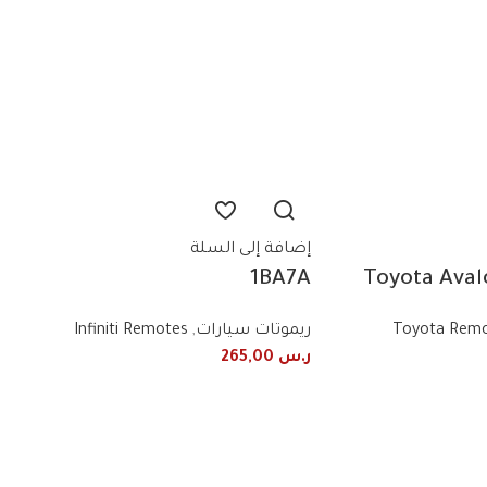
إضافة إلى السلة
1BA7A
07072 07071 Toyota Av
FX35+EX35+QX50+FX50
2010/2013 
Toyota Rem
ريموتات سيارات
,
Infiniti Remotes
Nissan Infiniti 2008+2017 3-
freque
ر.س
265,00
button smart