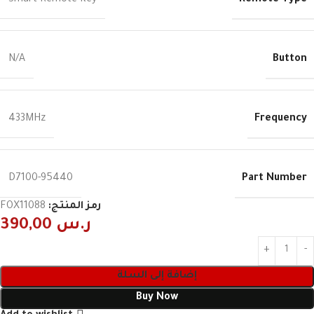
Smart Remote Key
Button
N/A
Frequency
433MHz
Part Number
95440-D7100
رمز المنتج:
FOX11088
ر.س
390,00
إضافة إلى السلة
Buy Now