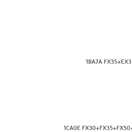
1BA7A FX35+EX35
1CA0E FX30+FX35+FX50+Q