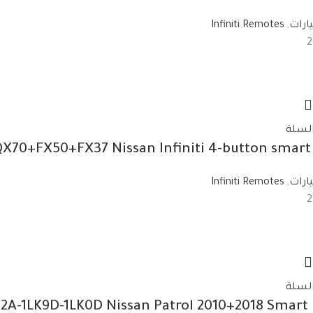
ارات
,
Infiniti Remotes
السلة
X70+FX50+FX37 Nissan Infiniti 4-button smar
ارات
,
Infiniti Remotes
السلة
J2A-1LK9D-1LK0D Nissan Patrol 2010+2018 Smar