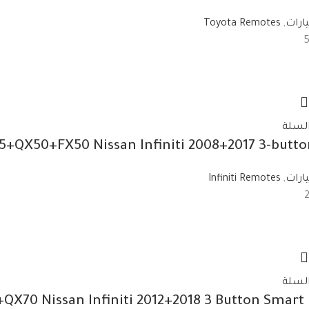
ارات
,
Toyota Remotes
السلة
+QX50+FX50 Nissan Infiniti 2008+2017 3-butt
ارات
,
Infiniti Remotes
السلة
X70 Nissan Infiniti 2012+2018 3 Button Smart