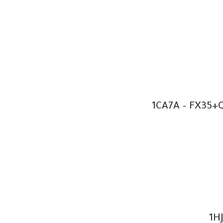
1CA7A – FX35+Q
1H