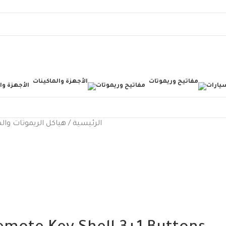
يارات
مفاتيح وريموتات
الأجهزة وا
الرئيسية
هياكل الريموتات وال