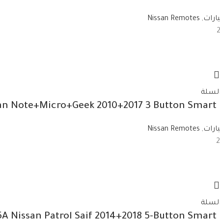
ارات
,
Nissan Remotes
السلة
an Note+Micro+Geek 2010+2017 3 Button Smart
ارات
,
Nissan Remotes
السلة
5A Nissan Patrol Saif 2014+2018 5-Button Smar