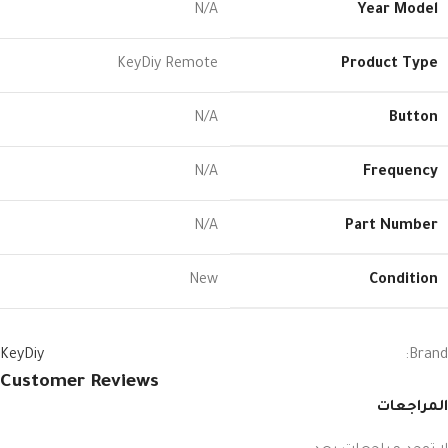
N/A
Year Model
KeyDiy Remote
Product Type
N/A
Button
N/A
Frequency
N/A
Part Number
New
Condition
KeyDiy
Brand:
Customer Reviews
المراجعات