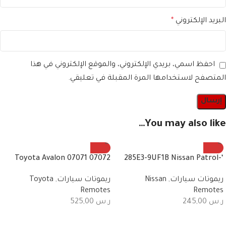
البريد الإلكتروني
*
احفظ اسمي، بريدي الإلكتروني، والموقع الإلكتروني في هذا
المتصفح لاستخدامها المرة المقبلة في تعليقي.
You may also like…
07072 07071 Toyota Avalon
‘-285E3-9UF1B Nissan Patrol
2010/2013 remote control
Fender Remote + Light
ريموتات سيارات
,
Nissan
ريموتات سيارات
,
Toyota
frequency 443 MHz 4 buttons
2019+2020 3 Button Smart
Remotes
Remotes
ر.س
245,00
ر.س
525,00