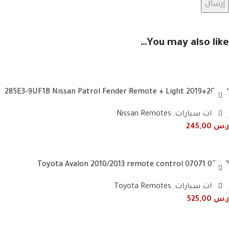
You may also like…
‘-285E3-9UF1B Nissan Patrol Fender Remote + Light 2019+2020
3 Button Smart
ريموتات سيارات
,
Nissan Remotes
ر.س
245,00
07072 07071 Toyota Avalon 2010/2013 remote control
frequency 443 MHz 4 buttons
ريموتات سيارات
,
Toyota Remotes
ر.س
525,00