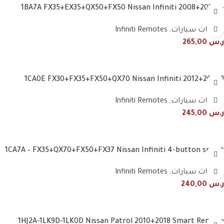
1BA7A FX35+EX35+QX50+FX50 Nissan Infiniti 2008+2017 3-
button smart
ريموتات سيارات
,
Infiniti Remotes
ر.س
265,00
1CA0E FX30+FX35+FX50+QX70 Nissan Infiniti 2012+2018 3
Button Smart Remote
ريموتات سيارات
,
Infiniti Remotes
ر.س
245,00
1CA7A – FX35+QX70+FX50+FX37 Nissan Infiniti 4-button smart
remote
ريموتات سيارات
,
Infiniti Remotes
ر.س
240,00
1HJ2A-1LK9D-1LK0D Nissan Patrol 2010+2018 Smart Remote