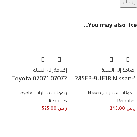
You may also like…
إضافة إلى السلة
إضافة إلى السلة
07072 07071 Toyota
‘-285E3-9UF1B Nissan
Avalon 2010/2013
Patrol Fender Remote
ريموتات سيارات
,
Nissan
ريموتات سيارات
,
Toyota
remote control
+ Light 2019+2020 3
Remotes
Remotes
frequency 443 MHz 4
Button Smart
ر.س
245,00
ر.س
525,00
buttons