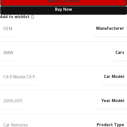
إضافة إلى السلة
Buy Now
Add to wishlist
Manufacturer
OEM
Cars
BMW
Car Model
CX-9 Mazda CX-9
Year Model
2009-2011
Product Type
Car Remotes