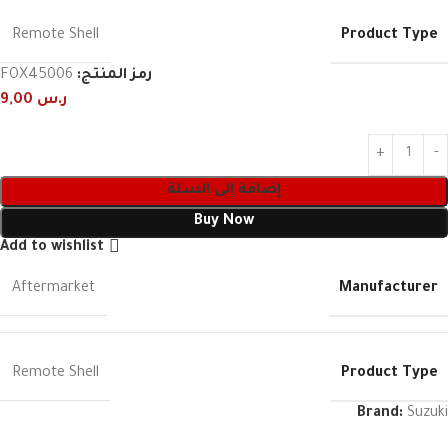
Product Type
Remote Shell
رمز المنتج:
FOX45006
ر.س
9,00
إضافة إلى السلة
Buy Now
Add to wishlist
Manufacturer
Aftermarket
Product Type
Remote Shell
Brand:
Suzuki