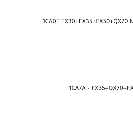
1CA0E FX30+FX35+FX50+QX70 Nis
1CA7A – FX35+QX70+FX5