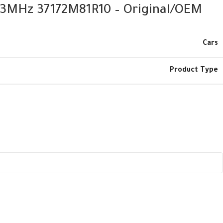
33MHz 37172M81R10 – Original/OEM
Cars
Product Type