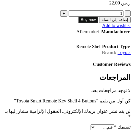
ر.س
22,00
كمية
Toyota
إضافة إلى السلة
Buy now
Smart
Add to wishlist
Remote
Aftermarket
Manufacturer
Key
Shell
4
Remote Shell
Product Type
Buttons
Brand:
Toyota
Customer Reviews
المراجعات
لا توجد مراجعات بعد.
كن أول من يقيم “Toyota Smart Remote Key Shell 4 Buttons”
لن يتم نشر عنوان بريدك الإلكتروني.
الحقول الإلزامية مشار إليها بـ
*
تقييمك
*