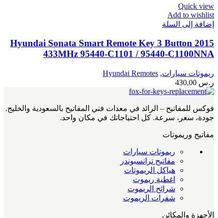
Quick view
Add to wishlist
إضافة إلى السلة
2015 Hyundai Sonata Smart Remote Key 3 Button
433MHz 95440-C1101 / 95440-C1100NNA
ريموتات سيارات
,
Hyundai Remotes
ر.س
430,00
فوكس للمفاتيح – الرائد في معدات فني المفاتيح بالسعودية والخليج.
جودة، سعر، سرعة. كل احتياجاتك في مكان واحد.
مفاتيح وريموتات
ريموتات سيارات
مفاتيح ترانسبوندر
هياكل الريموتات
اغطية ريموت
شرائح الريموت
شفرات الريموت
الأجهزة والمكائن