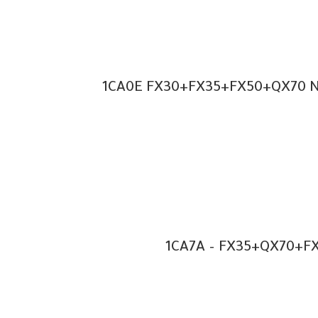
1CA0E FX30+FX35+FX50+QX70 Nis
1CA7A – FX35+QX70+FX5