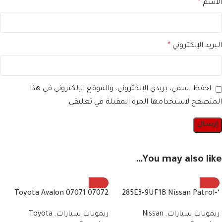
الاسم
*
البريد الإلكتروني
*
احفظ اسمي، بريدي الإلكتروني، والموقع الإلكتروني في هذا
المتصفح لاستخدامها المرة المقبلة في تعليقي.
You may also like…
07072 07071 Toyota Avalon
‘-285E3-9UF1B Nissan Patrol
2010/2013 remote control
Fender Remote + Light
ريموتات سيارات
,
Nissan
ريموتات سيارات
,
Toyota
frequency 443 MHz 4 buttons
2019+2020 3 Button Smart