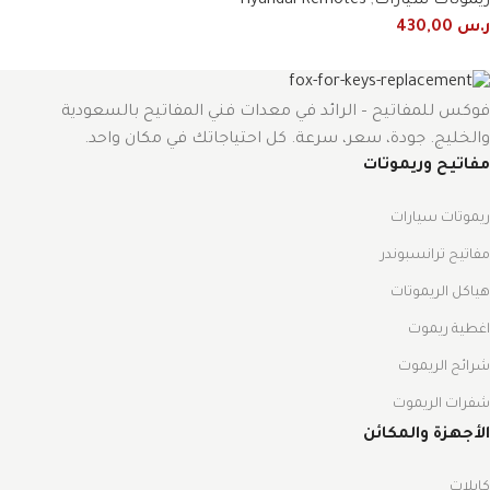
ريموتات سيارات
,
Hyundai Remotes
ر.س
430,00
فوكس للمفاتيح – الرائد في معدات فني المفاتيح بالسعودية
والخليج. جودة، سعر، سرعة. كل احتياجاتك في مكان واحد.
مفاتيح وريموتات
ريموتات سيارات
مفاتيح ترانسبوندر
هياكل الريموتات
اغطية ريموت
شرائح الريموت
شفرات الريموت
الأجهزة والمكائن
كابلات