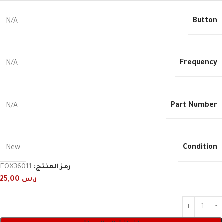
Button
N/A
Frequency
N/A
Part Number
N/A
Condition
New
رمز المنتج:
FOX36011
ر.س
25,00